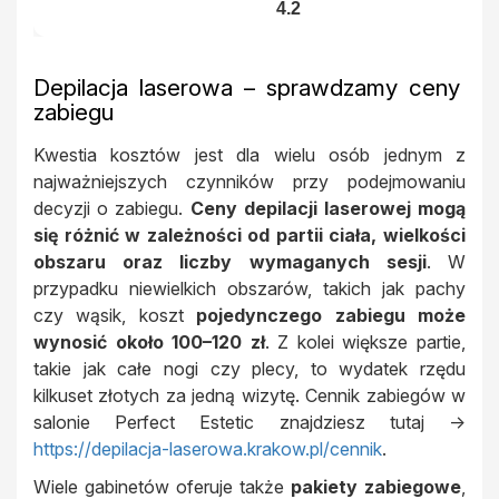
4.2
Depilacja laserowa – sprawdzamy ceny
zabiegu
Kwestia kosztów jest dla wielu osób jednym z
najważniejszych czynników przy podejmowaniu
decyzji o zabiegu.
Ceny depilacji laserowej mogą
się różnić w zależności od partii ciała, wielkości
obszaru oraz liczby wymaganych sesji
. W
przypadku niewielkich obszarów, takich jak pachy
czy wąsik, koszt
pojedynczego zabiegu może
wynosić około 100–120 zł
. Z kolei większe partie,
takie jak całe nogi czy plecy, to wydatek rzędu
kilkuset złotych za jedną wizytę. Cennik zabiegów w
salonie Perfect Estetic znajdziesz tutaj ->
https://depilacja-laserowa.krakow.pl/cennik
.
Wiele gabinetów oferuje także
pakiety zabiegowe
,