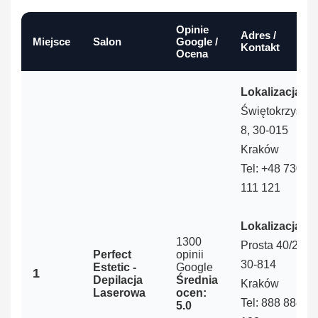
Opinie
Adres /
Miejsce
Salon
Google /
Kontakt
Ocena
Lokalizacja 1:
Świętokrzyska
8, 30-015
Kraków
Tel: +48 730
111 121
Lokalizacja 2:
1300
Prosta 40/2,
Perfect
opinii
30-814
Estetic -
Google
1
Depilacja
Średnia
Kraków
Laserowa
ocen:
Tel: 888 888
5.0