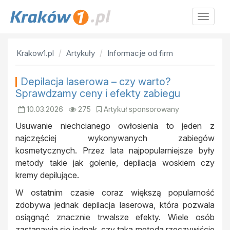
Krakow
Krakow1.pl
Artykuły
Informacje od firm
Depilacja laserowa – czy warto?
Sprawdzamy ceny i efekty zabiegu
10.03.2026
275
Artykuł sponsorowany
Usuwanie niechcianego owłosienia to jeden z
najczęściej wykonywanych zabiegów
kosmetycznych. Przez lata najpopularniejsze były
metody takie jak golenie, depilacja woskiem czy
kremy depilujące.
W ostatnim czasie coraz większą popularność
zdobywa jednak depilacja laserowa, która pozwala
osiągnąć znacznie trwalsze efekty. Wiele osób
zastanawia się jednak, czy taka metoda rzeczywiście