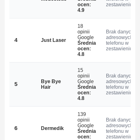
ocen:
zestawieniu
4.9
18
opinii
Brak danych
Google
adresowych i
4
Just Laser
Średnia
telefonu w
ocen:
zestawieniu
4.8
15
opinii
Brak danych
Bye Bye
Google
adresowych i
5
Hair
Średnia
telefonu w
ocen:
zestawieniu
4.8
139
opinii
Brak danych
Google
adresowych i
6
Dermedik
Średnia
telefonu w
ocen:
zestawieniu