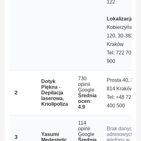
122
Lokalizacja 3:
Kobierzyńska
120, 30-382
Kraków
Tel: 722 700
900
730
Prosta 40, 30-
Dotyk
opinii
Piękna -
814 Kraków
Google
2
Depilacja
Średnia
Tel: +48 722
laserowa,
ocen:
Kriolipoliza
400 500
4.9
114
opinii
Brak danych
Yasumi
Google
adresowych i
3
Medestetic
Średnia
telefonu w