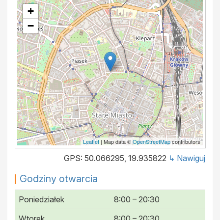
+
−
Leaflet
| Map data ©
OpenStreetMap
contributors
GPS: 50.066295, 19.935822
↳ Nawiguj
Godziny otwarcia
Poniedziałek
8:00 – 20:30
Wtorek
8:00 – 20:30