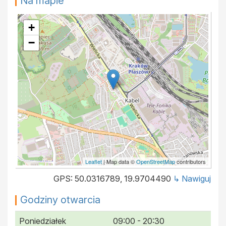
Na mapie
+
−
Leaflet
| Map data ©
OpenStreetMap
contributors
GPS: 50.0316789, 19.9704490
↳ Nawiguj
Godziny otwarcia
Poniedziałek
09:00 - 20:30