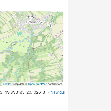
Leaflet
| Map data ©
OpenStreetMap
contributors
S: 49.993185, 20.102618
↳ Nawiguj