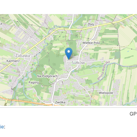
GP
ie
: