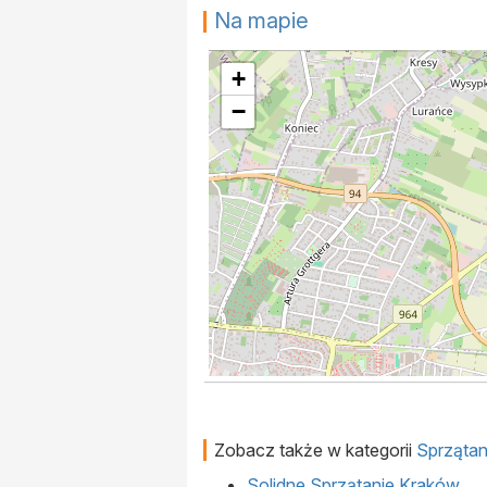
Na mapie
+
−
Zobacz także w kategorii
Sprzątan
Solidne Sprzątanie Kraków