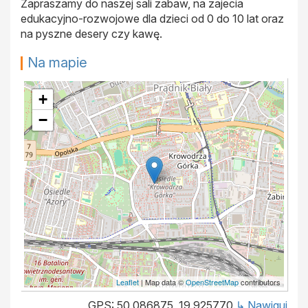
Zapraszamy do naszej sali zabaw, na zajecia
edukacyjno-rozwojowe dla dzieci od 0 do 10 lat oraz
na pyszne desery czy kawę.
Na mapie
+
−
Leaflet
| Map data ©
OpenStreetMap
contributors
GPS: 50.086875, 19.925770
↳ Nawiguj