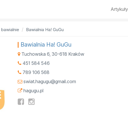
Artykuły
 bawialnie
Bawialnia Ha! GuGu
Bawialnia Ha! GuGu
Tuchowska 6
,
30-618
Kraków
451 584 546
789 106 568
swiat.hagugu@gmail.com
hagugu.pl