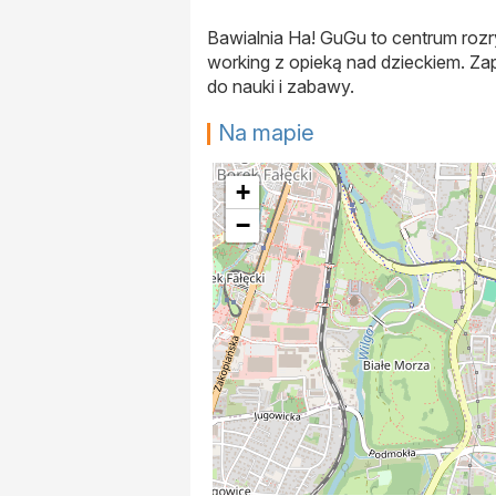
Bawialnia Ha! GuGu to centrum rozryw
working z opieką nad dzieckiem. Z
do nauki i zabawy.
Na mapie
+
−