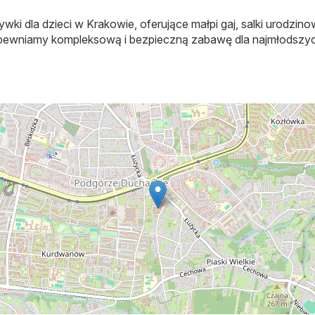
ki dla dzieci w Krakowie, oferujące małpi gaj, salki urodzinow
apewniamy kompleksową i bezpieczną zabawę dla najmłodszyc