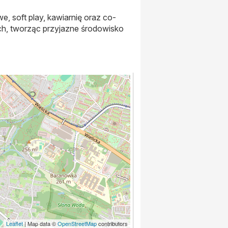
e, soft play, kawiarnię oraz co-
h, tworząc przyjazne środowisko
Leaflet
| Map data ©
OpenStreetMap
contributors