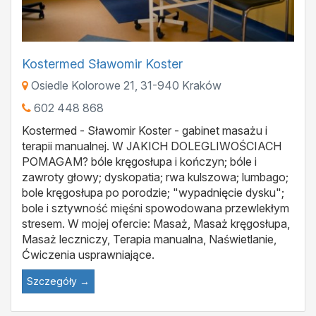
Kostermed Sławomir Koster
Osiedle Kolorowe 21
,
31-940
Kraków
602 448 868
Kostermed - Sławomir Koster - gabinet masażu i
terapii manualnej. W JAKICH DOLEGLIWOŚCIACH
POMAGAM? bóle kręgosłupa i kończyn; bóle i
zawroty głowy; dyskopatia; rwa kulszowa; lumbago;
bole kręgosłupa po porodzie; "wypadnięcie dysku";
bole i sztywność mięśni spowodowana przewlekłym
stresem. W mojej ofercie: Masaż, Masaż kręgosłupa,
Masaż leczniczy, Terapia manualna, Naświetlanie,
Ćwiczenia usprawniające.
Szczegóły →