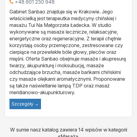
+48 601 230 948
Gabinet Sanbao znajduje się w Krakowie. Jego
właścicielką jest terapeutka medycyny chińskiej i
masażu Tui Na Małgorzata Ładecka. W studio
wykonywane są masaże lecznicze, relaksacyjne,
energetyczne oraz regeneracyjne. Z terapii chętnie
korzystają osoby przemęczone, zestresowane czy
cierpiące na przewlekłe bóle głowy, pleców oraz
mięśni. Oferta Sanbao obejmuje masaże i akupresurę
twarzy, akupunkturę i moksubucję, masaże
odchudzające brzucha, masaże bańkami chińskimi
czy masaże olejkami aromatycznymi. Proponowane
są także naświetlanie lampą TDP oraz masaż
meridianowo-akupunkturowy.
Szczegóły →
W sumie nasz katalog zawiera 14 wpisów w kategorii
«Masaż».