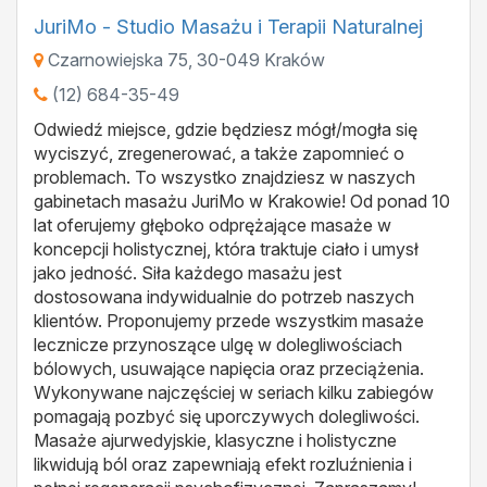
JuriMo - Studio Masażu i Terapii Naturalnej
Czarnowiejska 75
,
30-049
Kraków
(12) 684-35-49
Odwiedź miejsce, gdzie będziesz mógł/mogła się
wyciszyć, zregenerować, a także zapomnieć o
problemach. To wszystko znajdziesz w naszych
gabinetach masażu JuriMo w Krakowie! Od ponad 10
lat oferujemy głęboko odprężające masaże w
koncepcji holistycznej, która traktuje ciało i umysł
jako jedność. Siła każdego masażu jest
dostosowana indywidualnie do potrzeb naszych
klientów. Proponujemy przede wszystkim masaże
lecznicze przynoszące ulgę w dolegliwościach
bólowych, usuwające napięcia oraz przeciążenia.
Wykonywane najczęściej w seriach kilku zabiegów
pomagają pozbyć się uporczywych dolegliwości.
Masaże ajurwedyjskie, klasyczne i holistyczne
likwidują ból oraz zapewniają efekt rozluźnienia i