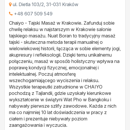
ul. Dietla 103/2
,
31-031
Kraków
+48 607 509 549
Chaiyo - Tajski Masaż w Krakowie. Zafunduj sobie
chwilę relaksu w najstarszym w Krakowie salonie
tajskiego masażu. Nuat Boran to tradycyjny masaż
tajski - skuteczna metoda terapii manualnej o
wielowiekowej historii, łącząca w sobie elementy jogi,
akupresury i refleksologii. Dzięki temu unikalnemu
połączeniu, masaż w sposób holistyczny wpływa na
poprawę kondycji fizycznej, emocjonalnej i
intelektualnej. Poczuj atmosferę
wszechogarniającego wyciszenia i relaksu.
Wszystkie terapeutki zatrudnione w CHAIYO
pochodzą z Tajlandii, gdzie uzyskały kierunkowe
wykształcenie w świątyni Wat Pho w Bangkoku i
nabywały pierwsze szlify zawodowe. Każda z nich
ma co najmniej 10 lat doświadczenia w pracy z
ciałem i prezentuje niebywały poziom
zaangażowania i wyczucia.