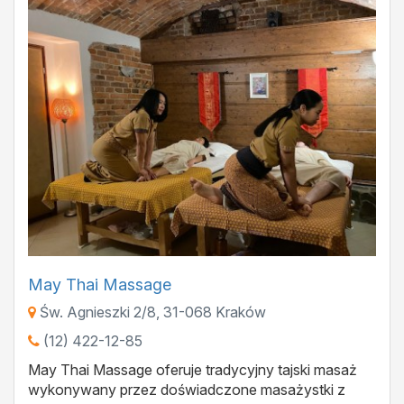
May Thai Massage
Św. Agnieszki 2/8
,
31-068
Kraków
(12) 422-12-85
May Thai Massage oferuje tradycyjny tajski masaż
wykonywany przez doświadczone masażystki z