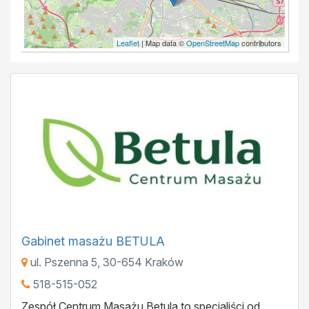
Leaflet
| Map data ©
OpenStreetMap
contributors
Gabinet masażu BETULA
ul. Pszenna 5
,
30-654
Kraków
518-515-052
Zespół Centrum Masażu Betula to specjaliści od