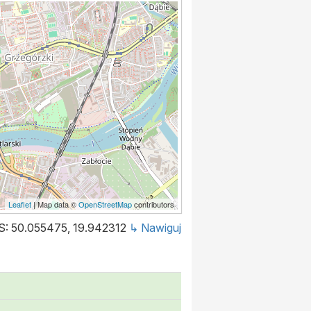
Leaflet
| Map data ©
OpenStreetMap
contributors
: 50.055475, 19.942312
↳ Nawiguj