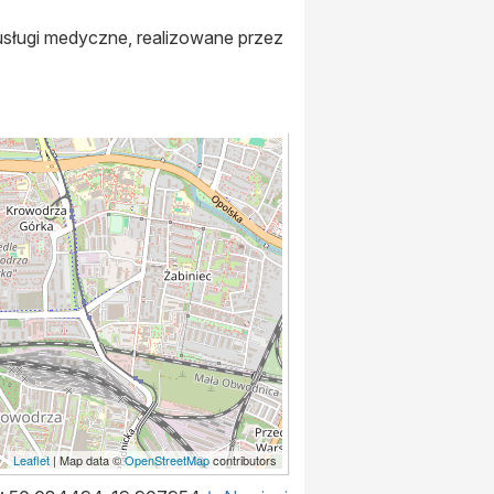
ługi medyczne, realizowane przez
Leaflet
| Map data ©
OpenStreetMap
contributors