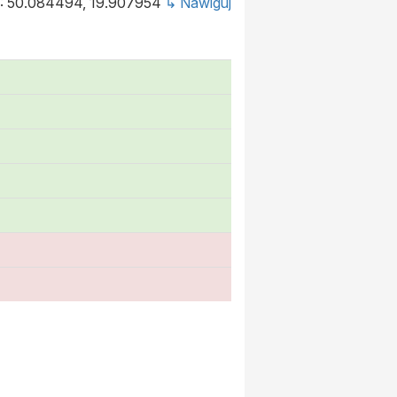
: 50.084494, 19.907954
↳ Nawiguj