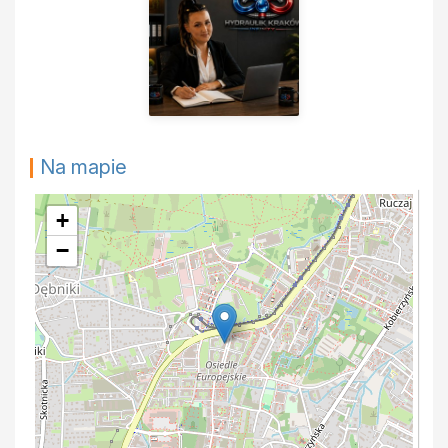
Na mapie
+
−