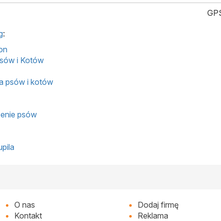
GPS
g
:
on
Psów i Kotów
la psów i kotów
yżenie psów
upila
O nas
Dodaj firmę
Kontakt
Reklama