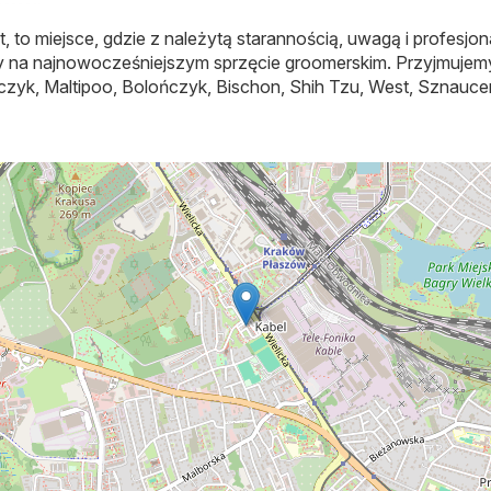
Kot, to miejsce, gdzie z należytą starannością, uwagą i profes
na najnowocześniejszym sprzęcie groomerskim. Przyjmujemy ty
zyk, Maltipoo, Bolończyk, Bischon, Shih Tzu, West, Sznaucer, 