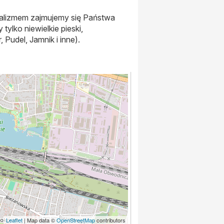
jonalizmem zajmujemy się Państwa
lko niewielkie pieski,
Pudel, Jamnik i inne).
Leaflet
| Map data ©
OpenStreetMap
contributors