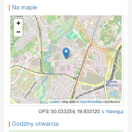
Na mapie
+
−
Leaflet
| Map data ©
OpenStreetMap
contributors
GPS: 50.033254, 19.933120
↳ Nawiguj
Godziny otwarcia