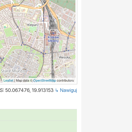
Leaflet
| Map data ©
OpenStreetMap
contributors
S: 50.067476, 19.913153
↳ Nawiguj