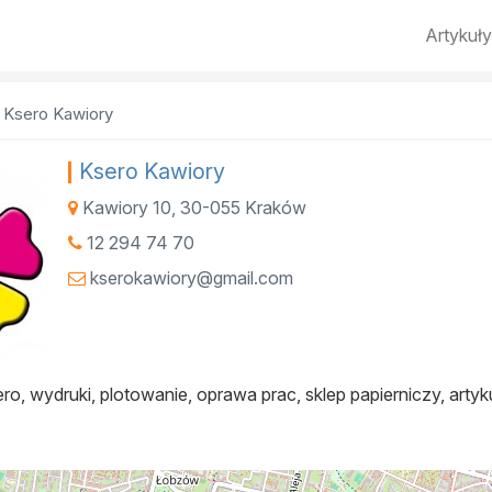
Artykuły
Ksero Kawiory
Ksero Kawiory
Kawiory 10
,
30-055
Kraków
12 294 74 70
kserokawiory@gmail.com
, wydruki, plotowanie, oprawa prac, sklep papierniczy, artyku