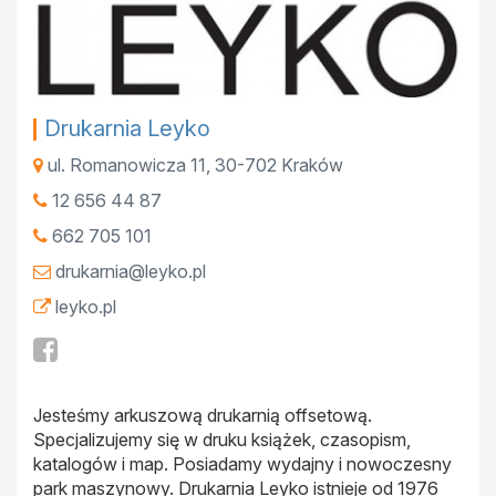
Drukarnia Leyko
ul. Romanowicza 11
,
30-702
Kraków
12 656 44 87
662 705 101
drukarnia@leyko.pl
leyko.pl
Jesteśmy arkuszową drukarnią offsetową.
Specjalizujemy się w druku książek, czasopism,
katalogów i map. Posiadamy wydajny i nowoczesny
park maszynowy. Drukarnia Leyko istnieje od 1976