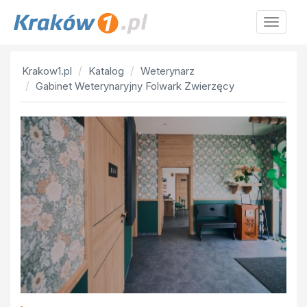
Krakow
Krakow1.pl
Katalog
Weterynarz
Gabinet Weterynaryjny Folwark Zwierzęcy