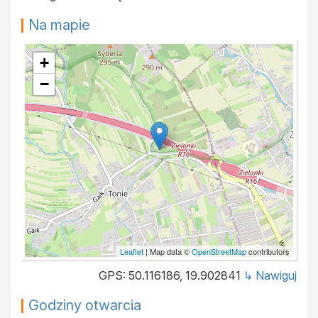
Na mapie
+
−
Leaflet
| Map data ©
OpenStreetMap
contributors
GPS: 50.116186, 19.902841
↳ Nawiguj
Godziny otwarcia