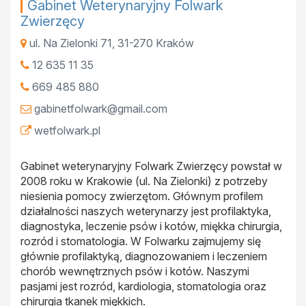
Gabinet Weterynaryjny Folwark
Zwierzęcy
ul. Na Zielonki 71
,
31-270
Kraków
12 635 11 35
669 485 880
gabinetfolwark@gmail.com
wetfolwark.pl
Gabinet weterynaryjny Folwark Zwierzęcy powstał w
2008 roku w Krakowie (ul. Na Zielonki) z potrzeby
niesienia pomocy zwierzętom. Głównym profilem
działalności naszych weterynarzy jest profilaktyka,
diagnostyka, leczenie psów i kotów, miękka chirurgia,
rozród i stomatologia. W Folwarku zajmujemy się
głównie profilaktyką, diagnozowaniem i leczeniem
chorób wewnętrznych psów i kotów. Naszymi
pasjami jest rozród, kardiologia, stomatologia oraz
chirurgia tkanek miękkich.