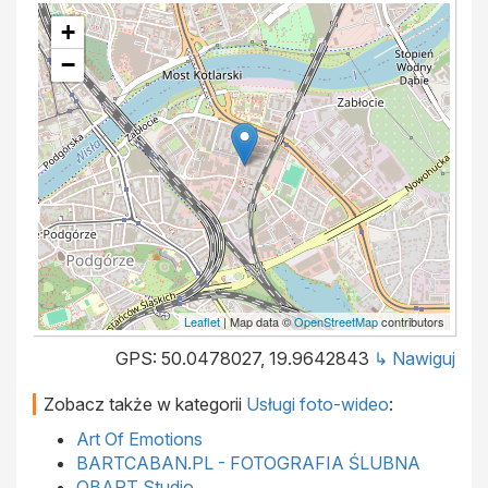
+
−
Leaflet
| Map data ©
OpenStreetMap
contributors
GPS: 50.0478027, 19.9642843
↳ Nawiguj
Zobacz także w kategorii
Usługi foto-wideo
:
Art Of Emotions
BARTCABAN.PL - FOTOGRAFIA ŚLUBNA
OBART Studio