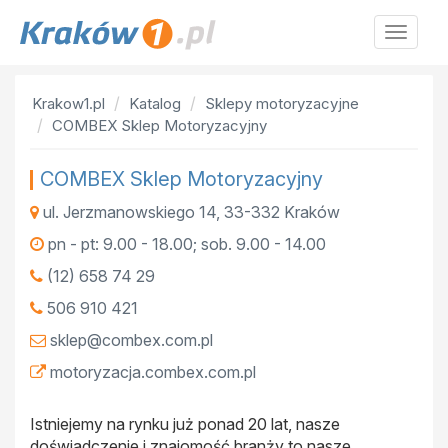
Krakow
Krakow1.pl
Katalog
Sklepy motoryzacyjne
COMBEX Sklep Motoryzacyjny
COMBEX Sklep Motoryzacyjny
ul. Jerzmanowskiego 14
,
33-332
Kraków
pn - pt: 9.00 - 18.00; sob. 9.00 - 14.00
(12) 658 74 29
506 910 421
sklep@combex.com.pl
motoryzacja.combex.com.pl
Istniejemy na rynku już ponad 20 lat, nasze
doświadczenie i znajomość branży to nasze