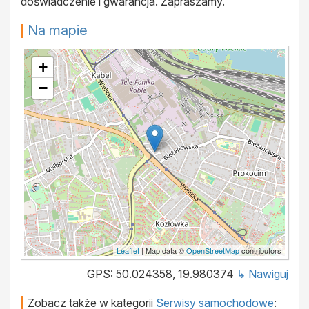
doświadczenie i gwarancja. Zapraszamy.
Na mapie
+
−
Leaflet
| Map data ©
OpenStreetMap
contributors
GPS: 50.024358, 19.980374
↳ Nawiguj
Zobacz także w kategorii
Serwisy samochodowe
: