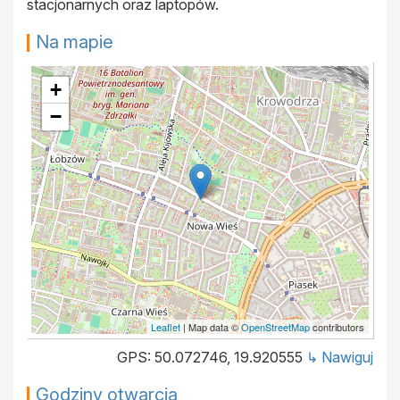
stacjonarnych oraz laptopów.
Na mapie
+
−
Leaflet
| Map data ©
OpenStreetMap
contributors
GPS: 50.072746, 19.920555
↳ Nawiguj
Godziny otwarcia