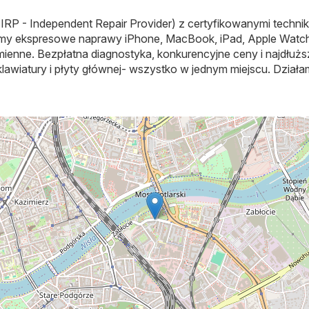
 (IRP - Independent Repair Provider) z certyfikowanymi techn
jemy ekspresowe naprawy iPhone, MacBook, iPad, Apple Watch
amienne. Bezpłatna diagnostyka, konkurencyjne ceny i najdłu
 klawiatury i płyty głównej- wszystko w jednym miejscu. Działa