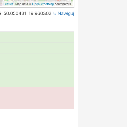
Leaflet
| Map data ©
OpenStreetMap
contributors
: 50.050431, 19.960303
↳ Nawiguj