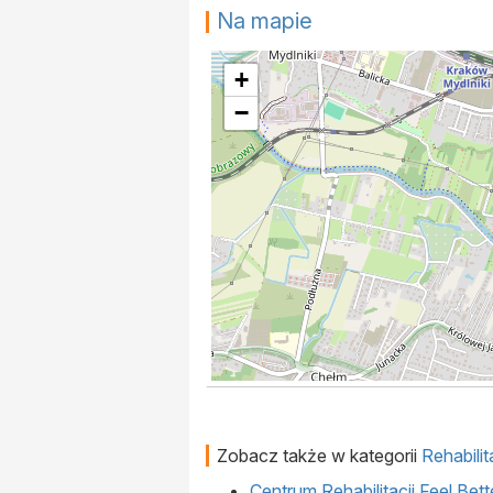
Na mapie
+
−
Zobacz także w kategorii
Rehabilit
Centrum Rehabilitacji Feel Bett