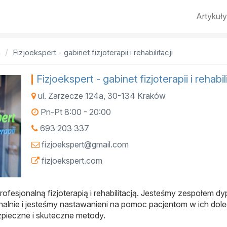
Artykuły
a
Fizjoekspert - gabinet fizjoterapii i rehabilitacji
Fizjoekspert - gabinet fizjoterapii i rehabili
ul. Zarzecze 124a
,
30-134
Kraków
Pn-Pt 8:00 - 20:00
693 203 337
fizjoekspert@gmail.com
fizjoekspert.com
 profesjonalną fizjoterapią i rehabilitacją. Jesteśmy zespołem
alnie i jesteśmy nastawanieni na pomoc pacjentom w ich dol
pieczne i skuteczne metody.