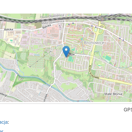
GPS
acja
:
er