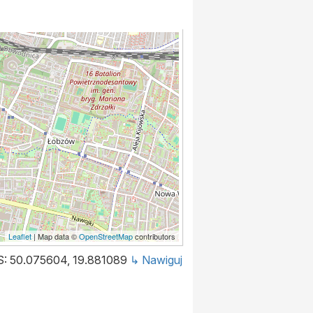
Leaflet
| Map data ©
OpenStreetMap
contributors
: 50.075604, 19.881089
↳ Nawiguj