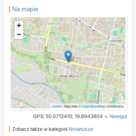
Na mapie
+
−
Leaflet
| Map data ©
OpenStreetMap
contributors
GPS: 50.0712410, 19.8943804
↳ Nawiguj
Zobacz także w kategorii
Notariusze
: