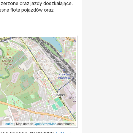
szerzone oraz jazdy doszkalające.
esna flota pojazdów oraz
Leaflet
| Map data ©
OpenStreetMap
contributors