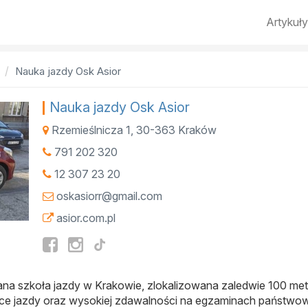
Artykuły
Nauka jazdy Osk Asior
Nauka jazdy Osk Asior
Rzemieślnicza 1
,
30-363
Kraków
791 202 320
12 307 23 20
oskasiorr@gmail.com
asior.com.pl
na szkoła jazdy w Krakowie, zlokalizowana zaledwie 100 me
ce jazdy oraz wysokiej zdawalności na egzaminach państwow