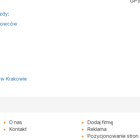
GPS
azdy
:
erowców
y w Krakowie
O nas
Dodaj firmę
Kontakt
Reklama
Pozycjonowanie stron