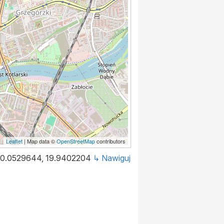
Leaflet
| Map data ©
OpenStreetMap
contributors
50.0529644, 19.9402204
↳ Nawiguj