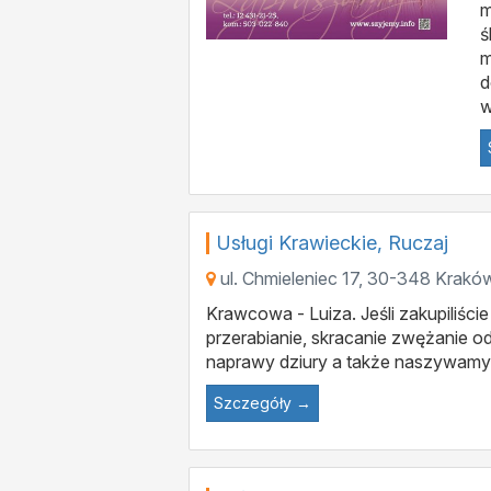
m
ś
m
d
w
Usługi Krawieckie, Ruczaj
ul. Chmieleniec 17
,
30-348
Krakó
Krawcowa - Luiza. Jeśli zakupiliśc
przerabianie, skracanie zwężanie o
naprawy dziury a także naszywamy 
Szczegóły →