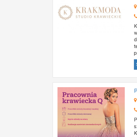
K
w
d
t
p
P
P
s
K