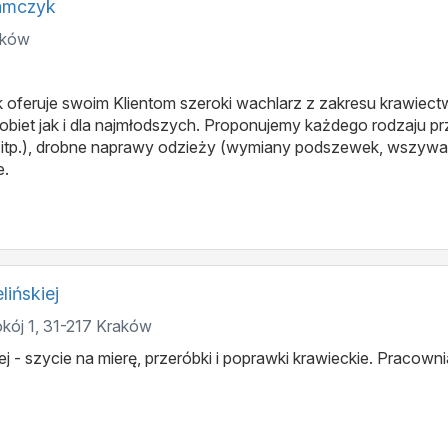
damczyk
aków
oferuje swoim Klientom szeroki wachlarz z zakresu krawiectw
biet jak i dla najmłodszych. Proponujemy każdego rodzaju prz
ury itp.), drobne naprawy odzieży (wymiany podszewek, wszywa
e.
ińskiej
kój 1
,
31-217
Kraków
j - szycie na mierę, przeróbki i poprawki krawieckie. Pracowni