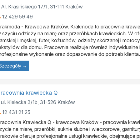
Al. Krasińskiego 17/1
,
31-111
Kraków
12 429 59 49
rakmoda - Krawcowa Kraków. Krakmoda to pracownia krawieck
 szyciu odzieży na miarę oraz przeróbkach krawieckich. W ofe
amskiej i męskiej, futer, kożuchów, odzieży skórzanej i moto
ekstyliów dla domu. Pracownia realizuje również indywidualne 
rofesjonalne wykonanie oraz dopasowanie do potrzeb klienta.
Szczegóły →
racownia krawiecka Q
ul. Kielecka 3/1b
,
31-526
Kraków
12 431 21 25
racownia Krawiecka Q - krawcowa Kraków - pracownia krawi
zycie na miarę, przeróbki, suknie ślubne i wieczorowe, garnit
rakowie oferuje profesjonalne usługi krawieckie, obejmujące p