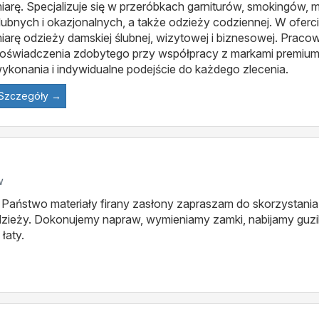
iarę. Specjalizuje się w przeróbkach garniturów, smokingów, 
lubnych i okazjonalnych, a także odzieży codziennej. W oferci
iarę odzieży damskiej ślubnej, wizytowej i biznesowej. Pracow
oświadczenia zdobytego przy współpracy z markami premium,
ykonania i indywidualne podejście do każdego zlecenia.
Szczegóły →
w
ie Państwo materiały firany zasłony zapraszam do skorzystan
dzieży. Dokonujemy napraw, wymieniamy zamki, nabijamy guzik
łaty.