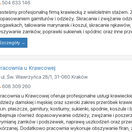
504 633 146
esteśmy profesjonalną firmą krawiecką z wieloletnim stażem. 
opasowaniem garniturów i odzieży. Skracanie i zwężanie odzie
ogawkach, taliowanie marynarek i koszul, skracanie rękawów
szywanie zamków, poprawki sukienek i spódnic oraz inne prze
Szczegóły →
racownia u Krawcowej
ul. Św. Wawrzyńca 28/1
,
31-060
Kraków
608 309 260
racownia u Krawcowej oferuje profesjonalne usługi krawiecki
dzieży damskiej i męskiej oraz szeroki zakres przeróbek kra
.in. płaszcze, garnitury, kostiumy, sukienki, spodnie, koszule i 
bejmuje również dopasowywanie odzieży, zwężanie i poszerza
ymianę zamków i podszewek, naprawę uszkodzeń oraz przerób
kórzanej. Dodatkowo pracownia wykonuje obszywanie firan, za