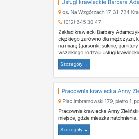
Usługi krawieckie Barbara A
os. Na Wzgórzach 17
,
31-724
Kr
(012) 645 30 47
Zakład krawiecki Barbary Adamczyk 
ciężkiego zarówno dla mężczyzn, ko
na miarę (garsonki, suknie, garnit
wszelkiego rodzaju usługi krawiecki
Szczegóły →
Pracownia krawiecka Anny Ziel
Plac Imbramowski 179, piętro 1, po
Pracownia krawiecka Anny Zielińskie
miejsce, gdzie mieszka natchnienie.
Szczegóły →