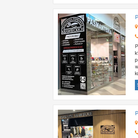
P
P
k
p
w
k
P