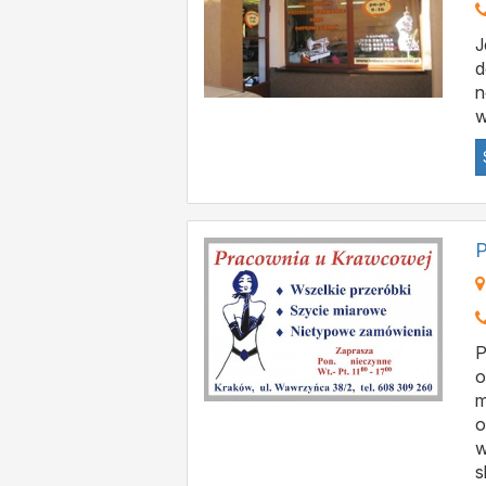
J
d
n
w
P
P
o
m
o
w
s