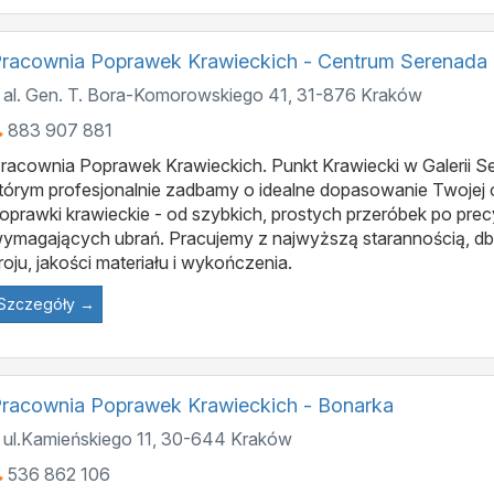
racownia Poprawek Krawieckich - Centrum Serenada
al. Gen. T. Bora-Komorowskiego 41
,
31-876
Kraków
883 907 881
racownia Poprawek Krawieckich. Punkt Krawiecki w Galerii S
tórym profesjonalnie zadbamy o idealne dopasowanie Twojej
oprawki krawieckie - od szybkich, prostych przeróbek po pre
ymagających ubrań. Pracujemy z najwyższą starannością, db
roju, jakości materiału i wykończenia.
Szczegóły →
racownia Poprawek Krawieckich - Bonarka
ul.Kamieńskiego 11
,
30-644
Kraków
536 862 106