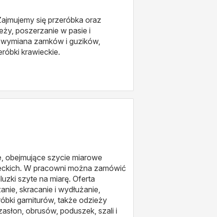
Zajmujemy się przeróbka oraz
ży, poszerzanie w pasie i
, wymiana zamków i guzików,
róbki krawieckie.
e, obejmujące szycie miarowe
wieckich. W pracowni można zamówić
bluzki szyte na miarę. Oferta
nie, skracanie i wydłużanie,
ki garniturów, także odzieży
słon, obrusów, poduszek, szali i