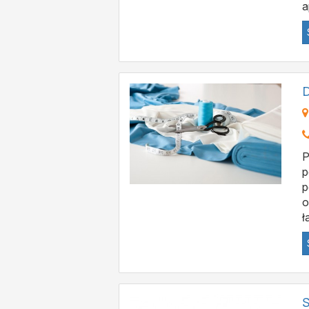
a
D
P
p
p
o
ł
S