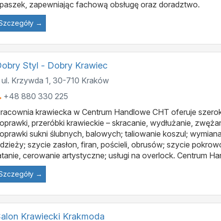
paszek, zapewniając fachową obsługę oraz doradztwo.
Szczegóły →
obry Styl - Dobry Krawiec
ul. Krzywda 1
,
30-710
Kraków
+48 880 330 225
racownia krawiecka w Centrum Handlowe CHT oferuje szeroki
oprawki, przeróbki krawieckie – skracanie, wydłużanie, zwężan
oprawki sukni ślubnych, balowych; taliowanie koszul; wymia
dzieży; szycie zasłon, firan, pościeli, obrusów; szycie pokrowc
atanie, cerowanie artystyczne; usługi na overlock. Centrum Ha
Szczegóły →
alon Krawiecki Krakmoda