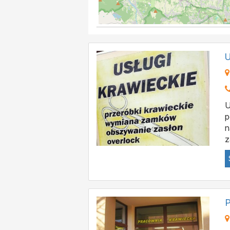
U
U
p
n
z
P