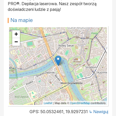
PRO®. Depilacja laserowa. Nasz zespół tworzą
doświadczeni ludzie z pasją!
Na mapie
+
−
Leaflet
| Map data ©
OpenStreetMap
contributors
GPS: 50.0532461, 19.9297231
↳ Nawiguj