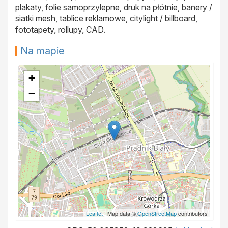
plakaty, folie samoprzylepne, druk na płótnie, banery /
siatki mesh, tablice reklamowe, citylight / billboard,
fototapety, rollupy, CAD.
Na mapie
+
−
Leaflet
| Map data ©
OpenStreetMap
contributors