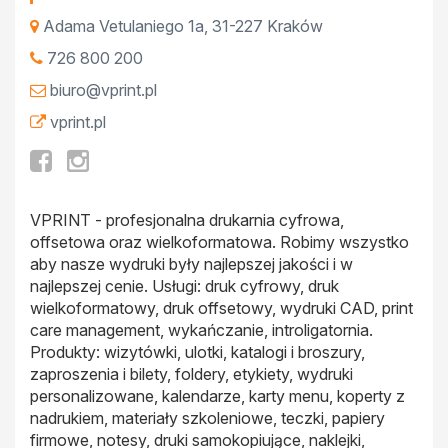
Adama Vetulaniego 1a
,
31-227
Kraków
726 800 200
biuro@vprint.pl
vprint.pl
VPRINT - profesjonalna drukarnia cyfrowa,
offsetowa oraz wielkoformatowa. Robimy wszystko
aby nasze wydruki były najlepszej jakości i w
najlepszej cenie. Usługi: druk cyfrowy, druk
wielkoformatowy, druk offsetowy, wydruki CAD, print
care management, wykańczanie, introligatornia.
Produkty: wizytówki, ulotki, katalogi i broszury,
zaproszenia i bilety, foldery, etykiety, wydruki
personalizowane, kalendarze, karty menu, koperty z
nadrukiem, materiały szkoleniowe, teczki, papiery
firmowe, notesy, druki samokopiujące, naklejki,