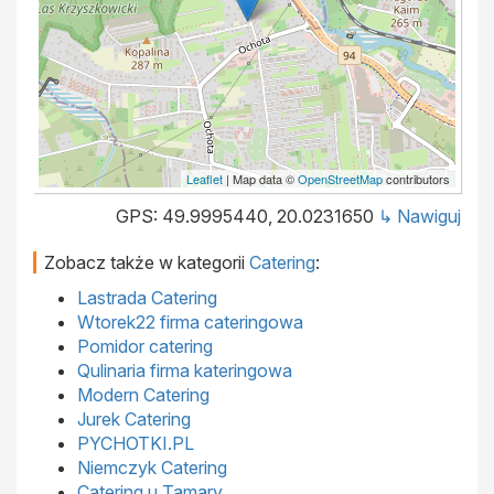
Leaflet
| Map data ©
OpenStreetMap
contributors
GPS: 49.9995440, 20.0231650
↳ Nawiguj
Zobacz także w kategorii
Catering
:
Lastrada Catering
Wtorek22 firma cateringowa
Pomidor catering
Qulinaria firma kateringowa
Modern Catering
Jurek Catering
PYCHOTKI.PL
Niemczyk Catering
Catering u Tamary