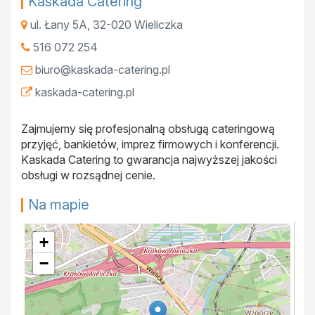
Kaskada Catering
ul. Łany 5A
,
32-020
Wieliczka
516 072 254
biuro@kaskada-catering.pl
kaskada-catering.pl
Zajmujemy się profesjonalną obsługą cateringową
przyjęć, bankietów, imprez firmowych i konferencji.
Kaskada Catering to gwarancja najwyższej jakości
obsługi w rozsądnej cenie.
Na mapie
+
−