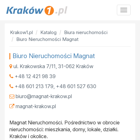
Krakow
Krakow1.pl
Katalog
Biura nieruchomości
Biuro Nieruchomości Magnat
Biuro Nieruchomości Magnat
ul. Krakowska 7/11
,
31-062
Kraków
+48 12 421 98 39
+48 601 213 179, +48 601 527 630
biuro@magnat-krakow.pl
magnat-krakow.pl
Magnat Nieruchomości. Pośrednictwo w obrocie
nieruchomości: mieszkania, domy, lokale, działki.
Kraków i okolice.