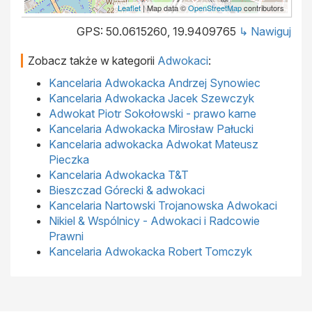
Leaflet
| Map data ©
OpenStreetMap
contributors
GPS: 50.0615260, 19.9409765
↳ Nawiguj
Zobacz także w kategorii
Adwokaci
:
Kancelaria Adwokacka Andrzej Synowiec
Kancelaria Adwokacka Jacek Szewczyk
Adwokat Piotr Sokołowski - prawo karne
Kancelaria Adwokacka Mirosław Pałucki
Kancelaria adwokacka Adwokat Mateusz
Pieczka
Kancelaria Adwokacka T&T
Bieszczad Górecki & adwokaci
Kancelaria Nartowski Trojanowska Adwokaci
Nikiel & Wspólnicy - Adwokaci i Radcowie
Prawni
Kancelaria Adwokacka Robert Tomczyk